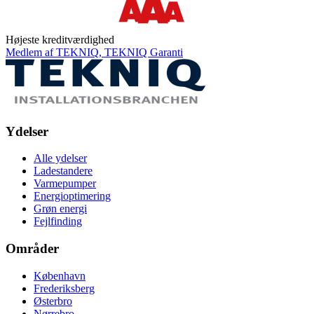
Højeste kreditværdighed
Medlem af TEKNIQ, TEKNIQ Garanti
Ydelser
Alle ydelser
Ladestandere
Varmepumper
Energioptimering
Grøn energi
Fejlfinding
Områder
København
Frederiksberg
Østerbro
Nørrebro