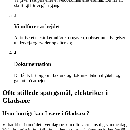
Vi giver fast pris eller et veldokumenteret estimat. Du får alt
skriftligt før vi går i gang.
3
Vi udfører arbejdet
Autoriseret elektriker udfører opgaven, oplyser om afvigelser
undervejs og rydder op efter sig.
4
Dokumentation
Du får KLS-rapport, faktura og dokumentation digitalt, og
garanti på arbejdet.
Ofte stillede spørgsmål, elektriker i
Gladsaxe
Hvor hurtigt kan I være i Gladsaxe?
Vi har biler i området hver dag og kan ofte være hos dig samme dag.
Ved akut udrykning i åbningstiden er vi typisk fremme inden for 65