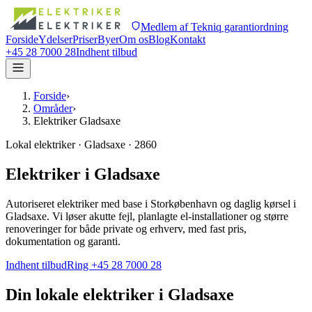
Medlem af Tekniq garantiordning
Forside
Ydelser
Priser
Byer
Om os
Blog
Kontakt
+45 28 7000 28
Indhent tilbud
Forside
›
Områder
›
Elektriker Gladsaxe
Lokal elektriker · Gladsaxe · 2860
Elektriker i Gladsaxe
Autoriseret elektriker med base i Storkøbenhavn og daglig kørsel i
Gladsaxe. Vi løser akutte fejl, planlagte el-installationer og større
renoveringer for både private og erhverv, med fast pris,
dokumentation og garanti.
Indhent tilbud
Ring +45 28 7000 28
Din lokale elektriker i
Gladsaxe