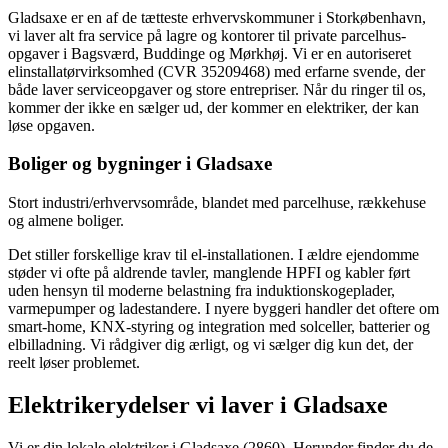
Gladsaxe er en af de tætteste erhvervskommuner i Storkøbenhavn,
vi laver alt fra service på lagre og kontorer til private parcelhus-
opgaver i Bagsværd, Buddinge og Mørkhøj.
Vi er en autoriseret
elinstallatørvirksomhed (CVR 35209468) med erfarne svende, der
både laver service­opgaver og store entrepriser. Når du ringer til os,
kommer der ikke en sælger ud, der kommer en elektriker, der kan
løse opgaven.
Boliger og bygninger i
Gladsaxe
Stort industri/erhvervsområde, blandet med parcelhuse, rækkehuse
og almene boliger.
Det stiller forskellige krav til el-installationen. I ældre ejendomme
støder vi ofte på aldrende tavler, manglende HPFI og kabler ført
uden hensyn til moderne belastning fra induktionskogeplader,
varmepumper og ladestandere. I nyere byggeri handler det oftere om
smart-home, KNX-styring og integration med solceller, batterier og
elbilladning. Vi rådgiver dig ærligt, og vi sælger dig kun det, der
reelt løser problemet.
Elektrikerydelser vi laver i
Gladsaxe
Vi er din lokale elektriker i
Gladsaxe
(2860)
. Herunder finder du de