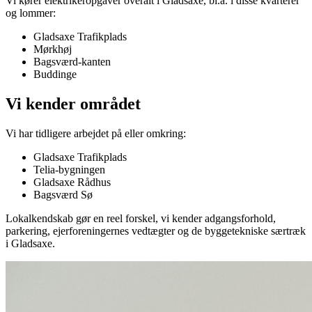
Vi kører elektrikeropgaver overalt i
Gladsaxe
, bl.a. i disse kvarterer
og lommer:
Gladsaxe Trafikplads
Mørkhøj
Bagsværd-kanten
Buddinge
Vi kender området
Vi har tidligere arbejdet på eller omkring:
Gladsaxe Trafikplads
Telia-bygningen
Gladsaxe Rådhus
Bagsværd Sø
Lokalkendskab gør en reel forskel, vi kender adgangsforhold,
parkering, ejerforeningernes vedtægter og de byggetekniske særtræk
i
Gladsaxe
.