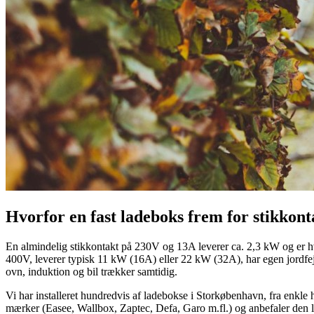
Hvorfor en fast ladeboks frem for stikkont
En almindelig stikkontakt på 230V og 13A leverer ca. 2,3 kW og er hve
400V, leverer typisk 11 kW (16A) eller 22 kW (32A), har egen jordfejl
ovn, induktion og bil trækker samtidig.
Vi har installeret hundredvis af ladebokse i Storkøbenhavn, fra enkle 
mærker (Easee, Wallbox, Zaptec, Defa, Garo m.fl.) og anbefaler den lø