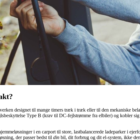
akt?
rken designet til mange timers træk i træk eller til den mekaniske belas
sbeskyttelse Type B (krav til DC-fejlstrømme fra elbiler) og kobler sig 
hjemmeløsninger i en carport til store, lastbalancerede ladeparker i ej
sning, der passer bedst til
din
bil, dit forbrug og dit el-system, ikke den