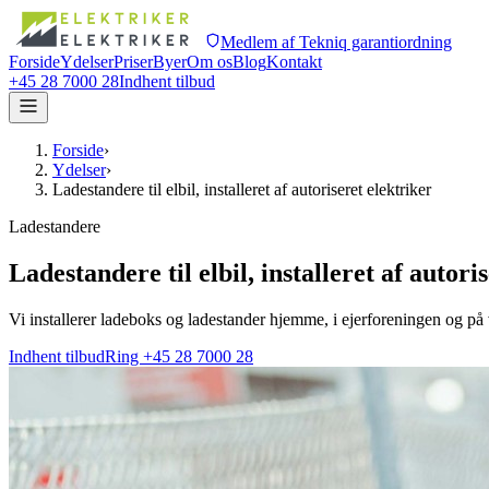
Medlem af Tekniq garantiordning
Forside
Ydelser
Priser
Byer
Om os
Blog
Kontakt
+45 28 7000 28
Indhent tilbud
Forside
›
Ydelser
›
Ladestandere til elbil, installeret af autoriseret elektriker
Ladestandere
Ladestandere til elbil, installeret af autori
Vi installerer ladeboks og ladestander hjemme, i ejerforeningen og på v
Indhent tilbud
Ring +45 28 7000 28