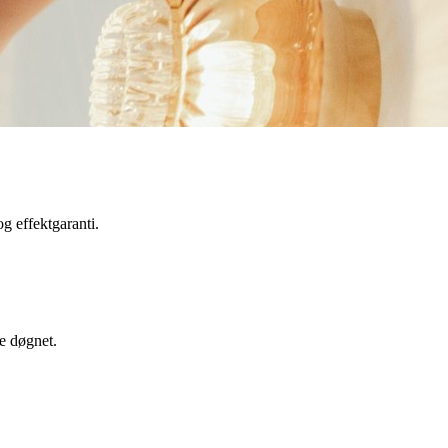
g effektgaranti.
le døgnet.