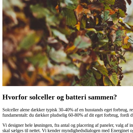
Hvorfor solceller og batteri sammen?
Solceller alene dækker typisk 30-40% af en husstands eget forbrug, rest
fundamentalt: du dækker pludselig 60-80% af dit eget forbrug, fordi 
Vi designer hele løsningen, fra antal og placering af paneler, valg af in
skal sælges til nettet. Vi kender myndighedsdialogen med Energinet og 