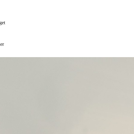
get
er