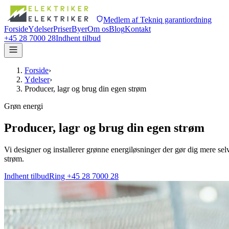
Medlem af Tekniq garantiordning
Forside
Ydelser
Priser
Byer
Om os
Blog
Kontakt
+45 28 7000 28
Indhent tilbud
Forside
›
Ydelser
›
Producer, lagr og brug din egen strøm
Grøn energi
Producer, lagr og brug din egen strøm
Vi designer og installerer grønne energiløsninger der gør dig mere sel
strøm.
Indhent tilbud
Ring +45 28 7000 28