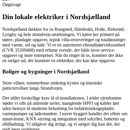
Døgnvagt
Din lokale elektriker i
Nordsjælland
Nordsjælland dækker for os Rungsted, Hørsholm, Holte, Birkerød,
Lyngby og hele strandvejs-strækningen. Vi kører her primært på
større, planlagte opgaver, typisk villa-renoveringer og totalløsninger
med varme, sol og lade.
Vi er en autoriseret elinstallatørvirksomhed
(CVR 35209468) med erfarne svende, der både laver service­
opgaver og store entrepriser. Når du ringer til os, kommer der ikke
en sælger ud, der kommer en elektriker, der kan løse opgaven.
Boliger og bygninger i
Nordsjælland
Store villaer, sommerhuse omkring kysten og klassiske
patriciervillaer langs Strandvejen.
Det stiller forskellige krav til el-installationen. I ældre ejendomme
støder vi ofte på aldrende tavler, manglende HPFI og kabler ført
uden hensyn til moderne belastning fra induktionskogeplader,
varmepumper og ladestandere. I nyere byggeri handler det oftere om
smart-home, KNX-styring og integration med solceller, batterier og
elbilladning. Vi rådgiver dig ærligt, og vi sælger dig kun det, der
reelt løser problemet.