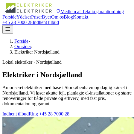
Medlem af Tekniq garantiordning
Forside
Ydelser
Priser
Byer
Om os
Blog
Kontakt
+45 28 7000 28
Indhent tilbud
Forside
›
Områder
›
Elektriker Nordsjælland
Lokal elektriker · Nordsjælland
Elektriker i Nordsjælland
Autoriseret elektriker med base i Storkøbenhavn og daglig kørsel i
Nordsjælland. Vi løser akutte fejl, planlagte el-installationer og større
renoveringer for både private og erhverv, med fast pris,
dokumentation og garanti.
Indhent tilbud
Ring +45 28 7000 28