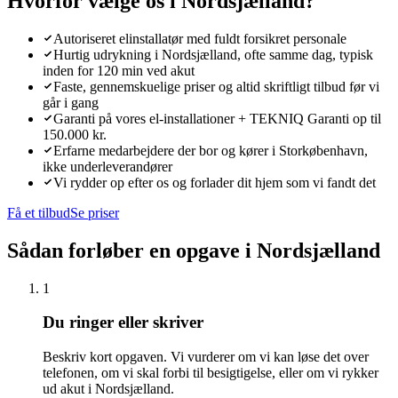
Hvorfor vælge os i
Nordsjælland
?
Autoriseret elinstallatør med fuldt forsikret personale
Hurtig udrykning i Nordsjælland, ofte samme dag, typisk
inden for 120 min ved akut
Faste, gennemskuelige priser og altid skriftligt tilbud før vi
går i gang
Garanti på vores el-installationer + TEKNIQ Garanti op til
150.000 kr.
Erfarne medarbejdere der bor og kører i Storkøbenhavn,
ikke underleverandører
Vi rydder op efter os og forlader dit hjem som vi fandt det
Få et tilbud
Se priser
Sådan forløber en opgave i
Nordsjælland
1
Du ringer eller skriver
Beskriv kort opgaven. Vi vurderer om vi kan løse det over
telefonen, om vi skal forbi til besigtigelse, eller om vi rykker
ud akut i Nordsjælland.