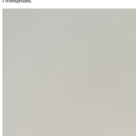
i
Nordsjælland
.