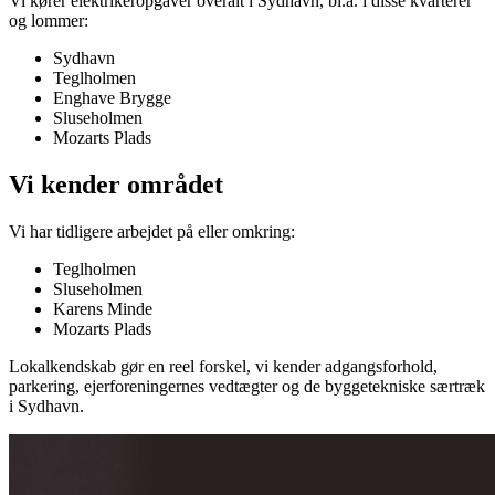
Vi kører elektrikeropgaver overalt i
Sydhavn
, bl.a. i disse kvarterer
og lommer:
Sydhavn
Teglholmen
Enghave Brygge
Sluseholmen
Mozarts Plads
Vi kender området
Vi har tidligere arbejdet på eller omkring:
Teglholmen
Sluseholmen
Karens Minde
Mozarts Plads
Lokalkendskab gør en reel forskel, vi kender adgangsforhold,
parkering, ejerforeningernes vedtægter og de byggetekniske særtræk
i
Sydhavn
.