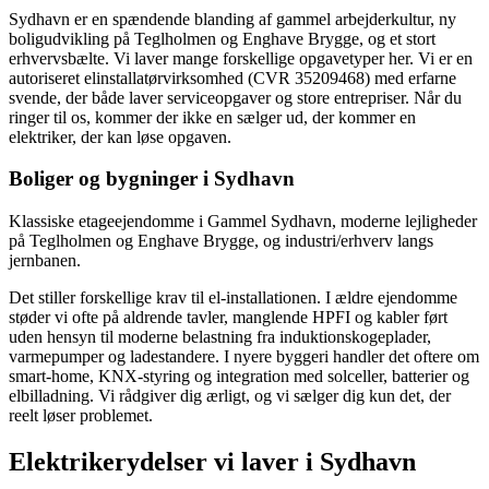
Sydhavn er en spændende blanding af gammel arbejderkultur, ny
boligudvikling på Teglholmen og Enghave Brygge, og et stort
erhvervsbælte. Vi laver mange forskellige opgavetyper her.
Vi er en
autoriseret elinstallatørvirksomhed (CVR 35209468) med erfarne
svende, der både laver service­opgaver og store entrepriser. Når du
ringer til os, kommer der ikke en sælger ud, der kommer en
elektriker, der kan løse opgaven.
Boliger og bygninger i
Sydhavn
Klassiske etageejendomme i Gammel Sydhavn, moderne lejligheder
på Teglholmen og Enghave Brygge, og industri/erhverv langs
jernbanen.
Det stiller forskellige krav til el-installationen. I ældre ejendomme
støder vi ofte på aldrende tavler, manglende HPFI og kabler ført
uden hensyn til moderne belastning fra induktionskogeplader,
varmepumper og ladestandere. I nyere byggeri handler det oftere om
smart-home, KNX-styring og integration med solceller, batterier og
elbilladning. Vi rådgiver dig ærligt, og vi sælger dig kun det, der
reelt løser problemet.
Elektrikerydelser vi laver i
Sydhavn