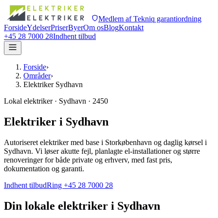
Medlem af Tekniq garantiordning
Forside
Ydelser
Priser
Byer
Om os
Blog
Kontakt
+45 28 7000 28
Indhent tilbud
Forside
›
Områder
›
Elektriker Sydhavn
Lokal elektriker · Sydhavn · 2450
Elektriker i Sydhavn
Autoriseret elektriker med base i Storkøbenhavn og daglig kørsel i
Sydhavn. Vi løser akutte fejl, planlagte el-installationer og større
renoveringer for både private og erhverv, med fast pris,
dokumentation og garanti.
Indhent tilbud
Ring +45 28 7000 28
Din lokale elektriker i
Sydhavn