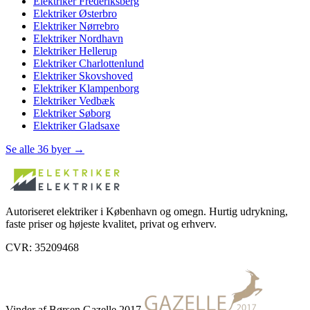
Elektriker
Frederiksberg
Elektriker
Østerbro
Elektriker
Nørrebro
Elektriker
Nordhavn
Elektriker
Hellerup
Elektriker
Charlottenlund
Elektriker
Skovshoved
Elektriker
Klampenborg
Elektriker
Vedbæk
Elektriker
Søborg
Elektriker
Gladsaxe
Se alle 36 byer →
Autoriseret elektriker i København og omegn. Hurtig udrykning,
faste priser og højeste kvalitet, privat og erhverv.
CVR: 35209468
Vinder af Børsen Gazelle 2017