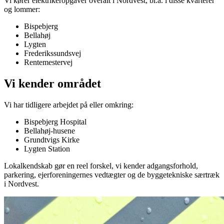
Vi kører elektrikeropgaver overalt i
Nordvest
, bl.a. i disse kvarterer
og lommer:
Bispebjerg
Bellahøj
Lygten
Frederikssundsvej
Rentemestervej
Vi kender området
Vi har tidligere arbejdet på eller omkring:
Bispebjerg Hospital
Bellahøj-husene
Grundtvigs Kirke
Lygten Station
Lokalkendskab gør en reel forskel, vi kender adgangsforhold,
parkering, ejerforeningernes vedtægter og de byggetekniske særtræk
i
Nordvest
.