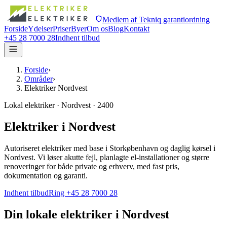
Medlem af Tekniq garantiordning
Forside
Ydelser
Priser
Byer
Om os
Blog
Kontakt
+45 28 7000 28
Indhent tilbud
Forside
›
Områder
›
Elektriker Nordvest
Lokal elektriker · Nordvest · 2400
Elektriker i Nordvest
Autoriseret elektriker med base i Storkøbenhavn og daglig kørsel i
Nordvest. Vi løser akutte fejl, planlagte el-installationer og større
renoveringer for både private og erhverv, med fast pris,
dokumentation og garanti.
Indhent tilbud
Ring +45 28 7000 28
Din lokale elektriker i
Nordvest