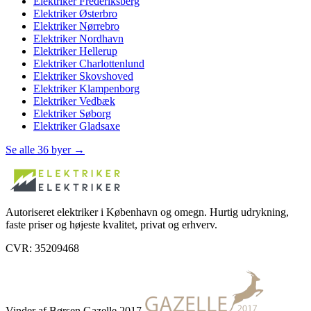
Elektriker
Frederiksberg
Elektriker
Østerbro
Elektriker
Nørrebro
Elektriker
Nordhavn
Elektriker
Hellerup
Elektriker
Charlottenlund
Elektriker
Skovshoved
Elektriker
Klampenborg
Elektriker
Vedbæk
Elektriker
Søborg
Elektriker
Gladsaxe
Se alle 36 byer →
Autoriseret elektriker i København og omegn. Hurtig udrykning,
faste priser og højeste kvalitet, privat og erhverv.
CVR: 35209468
Vinder af Børsen Gazelle 2017