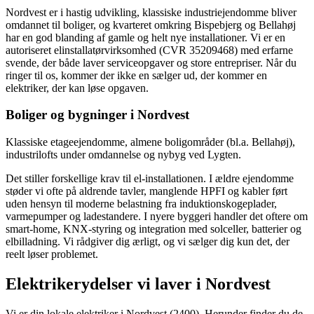
Nordvest er i hastig udvikling, klassiske industriejendomme bliver
omdannet til boliger, og kvarteret omkring Bispebjerg og Bellahøj
har en god blanding af gamle og helt nye installationer.
Vi er en
autoriseret elinstallatørvirksomhed (CVR 35209468) med erfarne
svende, der både laver service­opgaver og store entrepriser. Når du
ringer til os, kommer der ikke en sælger ud, der kommer en
elektriker, der kan løse opgaven.
Boliger og bygninger i
Nordvest
Klassiske etageejendomme, almene boligområder (bl.a. Bellahøj),
industrilofts under omdannelse og nybyg ved Lygten.
Det stiller forskellige krav til el-installationen. I ældre ejendomme
støder vi ofte på aldrende tavler, manglende HPFI og kabler ført
uden hensyn til moderne belastning fra induktionskogeplader,
varmepumper og ladestandere. I nyere byggeri handler det oftere om
smart-home, KNX-styring og integration med solceller, batterier og
elbilladning. Vi rådgiver dig ærligt, og vi sælger dig kun det, der
reelt løser problemet.
Elektrikerydelser vi laver i
Nordvest
Vi er din lokale elektriker i
Nordvest
(2400)
. Herunder finder du de