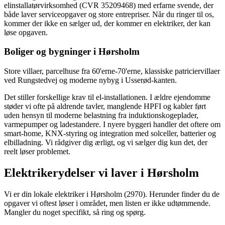
elinstallatørvirksomhed (CVR 35209468) med erfarne svende, der
både laver service­opgaver og store entrepriser. Når du ringer til os,
kommer der ikke en sælger ud, der kommer en elektriker, der kan
løse opgaven.
Boliger og bygninger i
Hørsholm
Store villaer, parcelhuse fra 60'erne-70'erne, klassiske patriciervillaer
ved Rungstedvej og moderne nybyg i Usserød-kanten.
Det stiller forskellige krav til el-installationen. I ældre ejendomme
støder vi ofte på aldrende tavler, manglende HPFI og kabler ført
uden hensyn til moderne belastning fra induktionskogeplader,
varmepumper og ladestandere. I nyere byggeri handler det oftere om
smart-home, KNX-styring og integration med solceller, batterier og
elbilladning. Vi rådgiver dig ærligt, og vi sælger dig kun det, der
reelt løser problemet.
Elektrikerydelser vi laver i
Hørsholm
Vi er din lokale elektriker i
Hørsholm
(2970)
. Herunder finder du de
opgaver vi oftest løser i området, men listen er ikke udtømmende.
Mangler du noget specifikt, så ring og spørg.