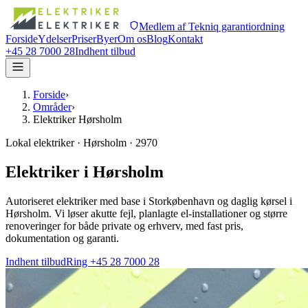
Medlem af Tekniq garantiordning
Forside
Ydelser
Priser
Byer
Om os
Blog
Kontakt
+45 28 7000 28
Indhent tilbud
Forside
›
Områder
›
Elektriker Hørsholm
Lokal elektriker · Hørsholm · 2970
Elektriker i Hørsholm
Autoriseret elektriker med base i Storkøbenhavn og daglig kørsel i
Hørsholm. Vi løser akutte fejl, planlagte el-installationer og større
renoveringer for både private og erhverv, med fast pris,
dokumentation og garanti.
Indhent tilbud
Ring +45 28 7000 28