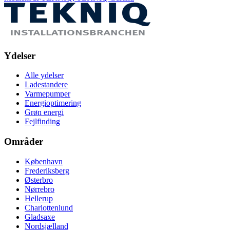
Ydelser
Alle ydelser
Ladestandere
Varmepumper
Energioptimering
Grøn energi
Fejlfinding
Områder
København
Frederiksberg
Østerbro
Nørrebro
Hellerup
Charlottenlund
Gladsaxe
Nordsjælland