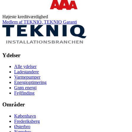
Højeste kreditværdighed
Medlem af TEKNIQ, TEKNIQ Garanti
Ydelser
Alle ydelser
Ladestandere
Varmepumper
Energioptimering
Grøn energi
Fejlfinding
Områder
København
Frederiksberg
Østerbro
Nørrebro