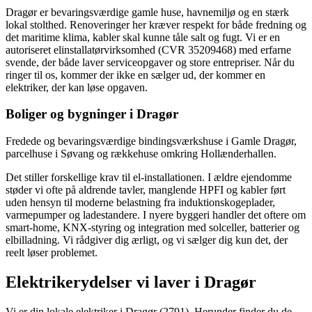
Dragør er bevaringsværdige gamle huse, havnemiljø og en stærk
lokal stolthed. Renoveringer her kræver respekt for både fredning og
det maritime klima, kabler skal kunne tåle salt og fugt.
Vi er en
autoriseret elinstallatørvirksomhed (CVR 35209468) med erfarne
svende, der både laver service­opgaver og store entrepriser. Når du
ringer til os, kommer der ikke en sælger ud, der kommer en
elektriker, der kan løse opgaven.
Boliger og bygninger i
Dragør
Fredede og bevaringsværdige bindingsværkshuse i Gamle Dragør,
parcelhuse i Søvang og rækkehuse omkring Hollænderhallen.
Det stiller forskellige krav til el-installationen. I ældre ejendomme
støder vi ofte på aldrende tavler, manglende HPFI og kabler ført
uden hensyn til moderne belastning fra induktionskogeplader,
varmepumper og ladestandere. I nyere byggeri handler det oftere om
smart-home, KNX-styring og integration med solceller, batterier og
elbilladning. Vi rådgiver dig ærligt, og vi sælger dig kun det, der
reelt løser problemet.
Elektrikerydelser vi laver i
Dragør
Vi er din lokale elektriker i
Dragør
(2791)
. Herunder finder du de