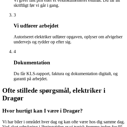
Vi giver fast pris eller et veldokumenteret estimat. Du får alt
skriftligt før vi går i gang.
3
Vi udfører arbejdet
Autoriseret elektriker udfører opgaven, oplyser om afvigelser
undervejs og rydder op efter sig.
4
Dokumentation
Du får KLS-rapport, faktura og dokumentation digitalt, og
garanti på arbejdet.
Ofte stillede spørgsmål, elektriker i
Dragør
Hvor hurtigt kan I være i Dragør?
Vi har biler i området hver dag og kan ofte være hos dig samme dag.
Ved akut udrykning i åbningstiden er vi typisk fremme inden for 95