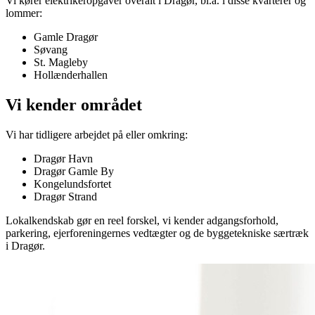
Vi kører elektrikeropgaver overalt i
Dragør
, bl.a. i disse kvarterer og
lommer:
Gamle Dragør
Søvang
St. Magleby
Hollænderhallen
Vi kender området
Vi har tidligere arbejdet på eller omkring:
Dragør Havn
Dragør Gamle By
Kongelundsfortet
Dragør Strand
Lokalkendskab gør en reel forskel, vi kender adgangsforhold,
parkering, ejerforeningernes vedtægter og de byggetekniske særtræk
i
Dragør
.