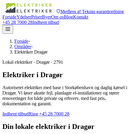
Medlem af Tekniq garantiordning
Forside
Ydelser
Priser
Byer
Om os
Blog
Kontakt
+45 28 7000 28
Indhent tilbud
Forside
›
Områder
›
Elektriker Dragør
Lokal elektriker · Dragør · 2791
Elektriker i Dragør
Autoriseret elektriker med base i Storkøbenhavn og daglig kørsel i
Dragør. Vi løser akutte fejl, planlagte el-installationer og større
renoveringer for både private og erhverv, med fast pris,
dokumentation og garanti.
Indhent tilbud
Ring +45 28 7000 28
Din lokale elektriker i
Dragør